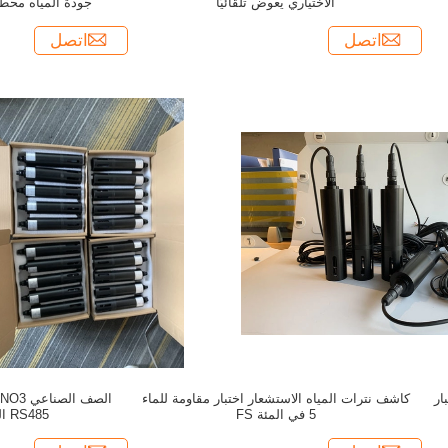
الاختياري يعوض تلقائيًا
جودة المياه محط
اتصل
اتصل
هاز اختبار
كاشف نترات المياه الاستشعار اختبار مقاومة للماء
ا
5 في المئة FS
RS485 القطب المرجعي