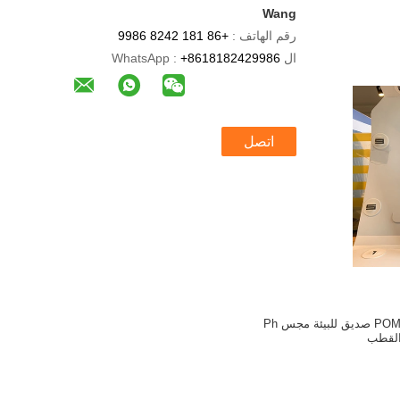
Wang
رقم الهاتف :
+86 181 8242 9986
ال WhatsApp :
+8618182429986
اتصل
مستشعر نترات الماء POM صديق للبيئة مجس Ph
لقطب