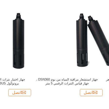
M مستشعر
جهاز استشعار مراقبة المياه من بوم DSN360 ،
جهاز اختبار نترات ا
جهاز قياس النترات الرقمي 5 متر
بروتوكول MODBUS لمعالجة المياه
اتصل
اتصل