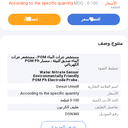
الأسعار：According to the specific quantity
MOQ：0-100
قطعة
افضل سعر
ﺎﺘﺼﻟ ﺍﻶﻧ
منتوج وصف
مستشعر نترات الماء POM ، مستشعر نترات
الماء صديق للبيئة ، مسبار POM Ph
الكهربائي
تسليط الضوء
,
Water Nitrate Sensor
Environmentally Friendly
,
POM Ph Electrode Probe
اسم العلامة التجارية
Desun Uniwill
الأسعار
According to the specific quantity
الحد الأدنى لكمية
0-100 قطعة
تفاصيل التغليف
تغليف الكرتون
رقم الموديل
DSN360
عرض المزيد