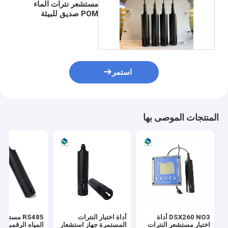
مستشعر نترات الماء
POM صديق للبيئة
مجس Ph القطب
استمر
المنتجات الموصى بها
DSX260 NO3 أداة
أداة اختبار النترات
RS485 مستش
اختبار مستشعر النترات
المستمرة جهاز استشعار