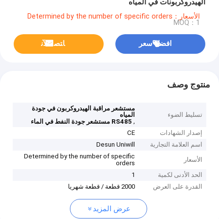
الهيدروكربونات في المياه
الأسعار：Determined by the number of specific orders
MOQ：1
افضل سعر
ﺎﺘﺼﻟ ﺍﻶﻧ
منتوج وصف
مستشعر مراقبة الهيدروكربون في جودة
تسليط الضوء
المياه
,
RS485 مستشعر جودة النفط في الماء
إصدار الشهادات
CE
اسم العلامة التجارية
Desun Uniwill
Determined by the number of specific
الأسعار
orders
الحد الأدنى لكمية
1
القدرة على العرض
2000 قطعة / قطعة شهريا
عرض المزيد