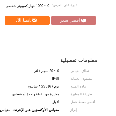
القدرة على العرض:
0 ~ 1000 جهاز كمبيوتر شخصى
افضل سعر
ﺎﺘﺼﻟ ﺍﻶﻧ
معلومات تفصيلية
نطاق القياس:
0 ~ 20 ملجم / لتر
مستوى الحماية:
IP68
مادة المنتج:
بوم / SS316 / تيتانيوم
طريقة المعايرة:
معايرة من نقطة واحدة أو نقطتين
أقصى ضغط عمل:
6 بار
إبراز:
مقياس الأوكسجين عبر الإنترنت
مقياس ال
,