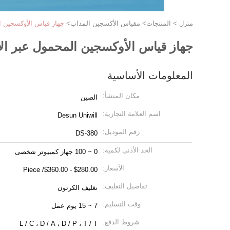
منزل
>
المنتجات
>
مقياس الأكسجين المذاب
>
جهاز قياس الأوكسجين المحمول عبر ا
جهاز قياس الأوكسجين المحمول عبر الإنترنت SS316 مسبار ف
المعلومات الأساسية
مكان المنشأ:
الصين
اسم العلامة التجارية:
Desun Uniwill
رقم الموديل:
DS-380
الحد الأدنى لكمية:
0 ~ 100 جهاز كمبيوتر شخصى
الأسعار:
$280.00 - $360.00/ Piece
تفاصيل التغليف:
تغليف الكرتون
وقت التسليم:
7 ~ 15 يوم عمل
شروط الدفع:
L / C ، D / A ، D / P ، T / T