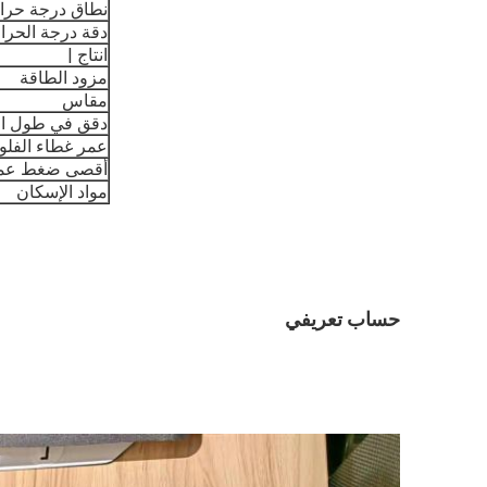
نطاق درجة حرا
دقة درجة الحرا
انتاج |
مزود الطاقة
مقاس
دقق في طول ال
عمر غطاء الفل
أقصى ضغط عم
مواد الإسكان
حساب تعريفي