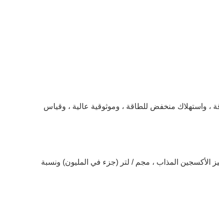
يتم تمييز مقياس الأكسجين المذاب المحمول من خلال قياس ومراقبة الكمبيوتر بشريحة واحدة منخفضة للغاية من استهلاك الطاقة ، واستهلاك منخفض للطاقة ، وموثوقية عالية ، وقياس 
مع خصائص موثوقة وسهلة التشغيل (عملية بيد واحدة) وخصائص أخرى ؛يمكن للأداة عرض نوعين من مؤشرات نتائج القياس لتركيز الأكسجين المذاب ، مجم / لتر (جزء في المليون) ونسبة 