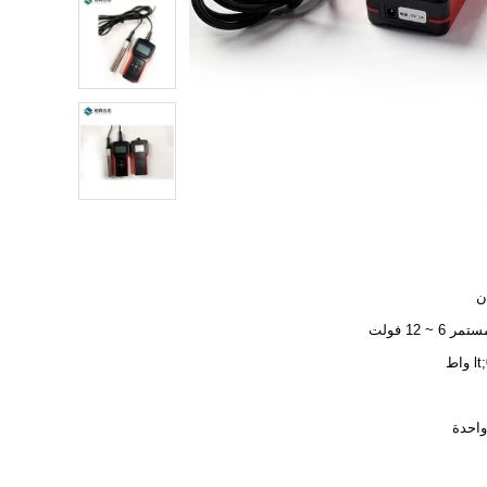
ر 6 ~ 12 فولت
احدة