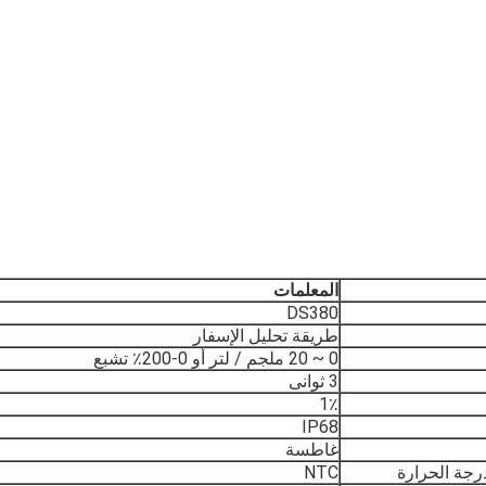
المعلمات
DS380
طريقة تحليل الإسفار
0 ~ 20 ملجم / لتر أو 0-200٪ تشبع
3 ثوانى
1٪
IP68
غاطسة
رجة الحرارة
NTC