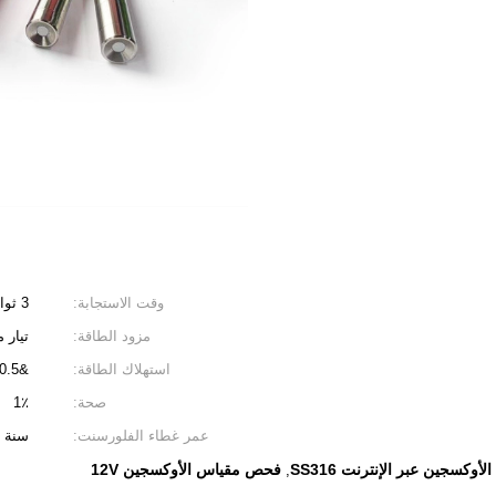
وقت الاستجابة:
3 ثوان
مزود الطاقة:
تيار مستم
استهلاك الطاقة:
&lt;0.5 واط
صحة:
1٪
عمر غطاء الفلورسنت:
سنة و
أوكسجين عبر الإنترنت SS316
فحص مقياس الأوكسجين 12V
,