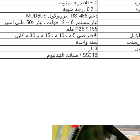
رة
0 ~ 50 درجة مئوية
رة
± 0.2 درجة مئوية
دعم RS-485 ، بروتوكول MODBUS
تيار مستمر 6 ~ 12 فولت ، تيار <50 مللي أمبير
Φ26 * 155 ملم
كابل
الافتراضي 5 م ، 10 م ، 15 م و 30 م كابل
ورسنت
سنة واحدة
ل
3 بار
SS316 / سبائك التيتانيوم